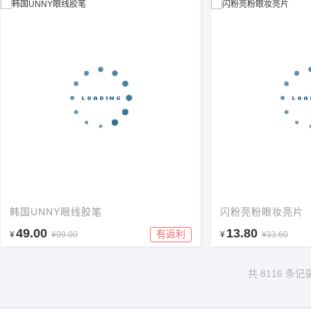
韩国UNNY眼线胶笔
闪粉亮粉眼妆亮片
49.00
13.80
有返利
¥
¥99.00
¥
¥33.60
共 8116 条记录