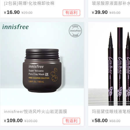
[2包装]萌爆!化妆棉卸妆棉
玻尿酸原液面部补
16.90
39.90
有返利
¥
¥29.00
¥
¥45.00
innisfree/悦诗风吟火山岩泥面膜
玛丽黛佳眼线液笔
109.00
58.00
有返利
¥
¥109.00
¥
¥68.00