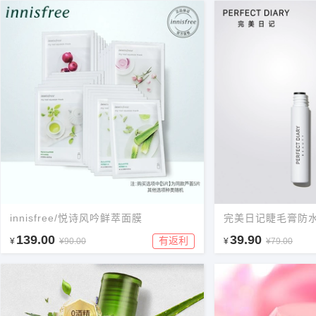
innisfree/悦诗风吟鲜萃面膜
完美日记睫毛膏防
139.00
39.90
有返利
¥
¥90.00
¥
¥79.00