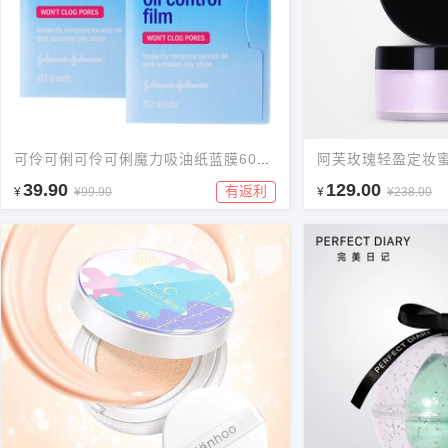
阿芙玫瑰轻盈定妆
可伶可俐可伶可俐魔力吸油纸蓝膜60片*2包
39.90
129.00
有返利
¥
¥99.90
¥
¥238.00