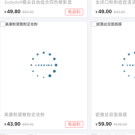
Judydoll橘朵自由组合四色眼影盘
去闭口粉刺痘痘清
49.80
49.00
有返利
¥
¥89.00
¥
¥59.00
美康粉黛散粉定妆粉
妮雅丝双面唇膜
43.90
59.90
有返利
¥
¥89.00
¥
¥196.00