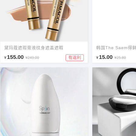
黛玛蔻遮瑕膏液纹身遮盖遮暇
韩国The Saem
155.00
15.00
有返利
¥
¥249.00
¥
¥25.80