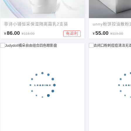
菲诗小铺恒采保湿隔离霜乳2支装
unny粉饼控油散
86.00
55.00
有返利
¥
¥118.00
¥
¥119.00