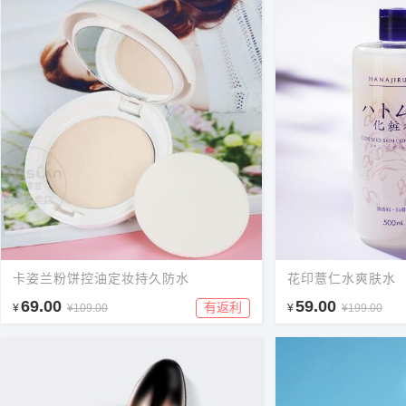
卡姿兰粉饼控油定妆持久防水
花印薏仁水爽肤水
69.00
59.00
有返利
¥
¥109.00
¥
¥199.00