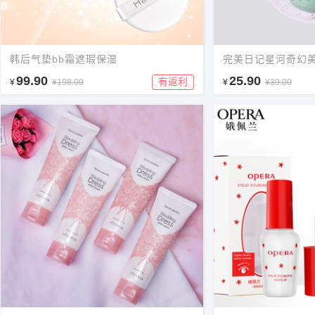
韩后气垫bb霜遮瑕保湿
完美日记星河奇幻
99.90
25.90
有返利
¥
¥198.00
¥
¥39.00