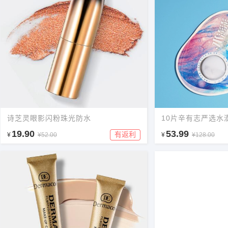
诗芝灵眼影闪粉珠光防水
10片辛有志严选水
19.90
53.99
有返利
¥
¥52.00
¥
¥128.00