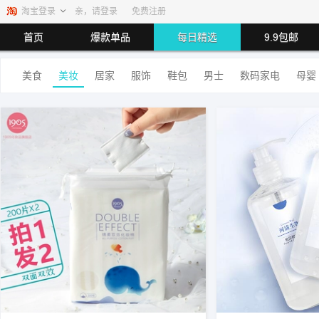
淘宝登录
亲，请登录
免费注册
首页
爆款单品
每日精选
9.9包邮
美食
美妆
居家
服饰
鞋包
男士
数码家电
母婴
最高返80.00%
最高返利80%
最高返利5.5%
最高返利2.00%
最高返利1.40%
最高返利1.00%