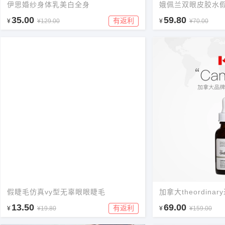
伊思婚纱身体乳美白全身
娥佩兰双眼皮胶水
35.00
59.80
有返利
¥
¥129.00
¥
¥70.00
假睫毛仿真vy型无辜眼眼睫毛
13.50
69.00
有返利
¥
¥19.80
¥
¥159.00