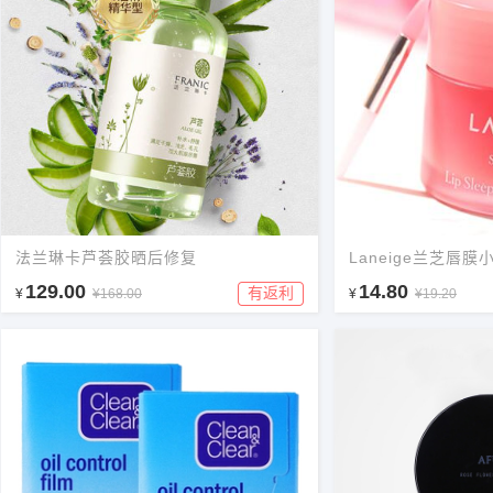
法兰琳卡芦荟胶晒后修复
Laneige兰芝唇膜
129.00
14.80
有返利
¥
¥168.00
¥
¥19.20