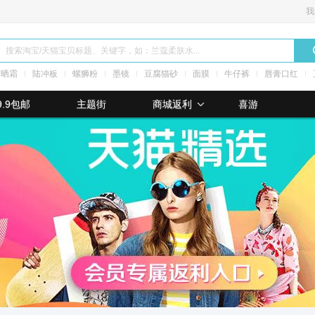
我
防晒霜
陆冲板
螺狮粉
墨镜
豆腐猫砂
面膜
牛仔裤
唇膏口红
9.9包邮
主题街
商城返利
喜游
利2.00%
最高返利8%
最高返利4%
最高返利13.00%
最高返利1