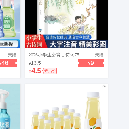
2026小学生必背古诗词75首十80首必备小学生人教版一到六年级语文文言文小学生必背古诗词文学常识全解一本通阅读与训练古诗文诵读
46
9
13.5
¥
¥
¥
4.5
¥
券后价