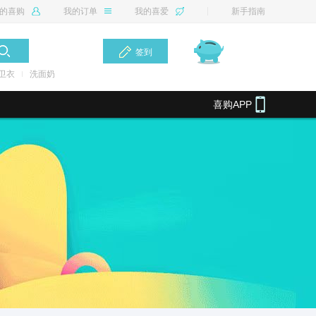
的喜购
我的订单
我的喜爱
新手指南
签到
卫衣
洗面奶
喜购APP
.40%
最高返利14%
最高返利50%
最高返利4.80%