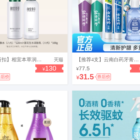
【限时折扣】相宜本草润泽银耳柔肤水莲花生水润肤乳护肤品套装px
【推荐4支】云南白药牙膏益生菌清新留兰薄荷护龈官方旗舰店t
130
77.5
¥
¥
31.5
券后价
¥
券后价