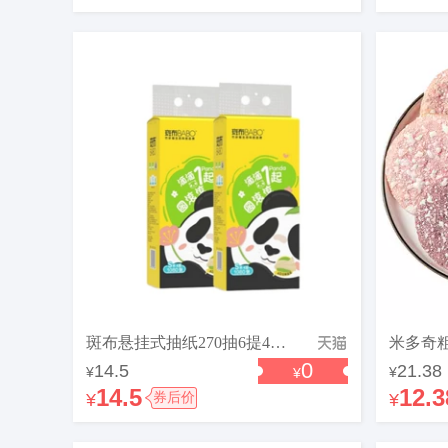
斑布悬挂式抽纸270抽6提4层S码家用卫生纸餐巾纸挂墙式纸巾
0
14.5
21.38
¥
¥
¥
14.5
12.3
¥
券后价
¥