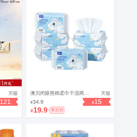
澳贝闭眼熊棉柔巾干湿两用洗脸巾新生婴儿手口专用宝宝纸巾非湿巾
121
15
34.9
¥
¥
19.9
¥
券后价