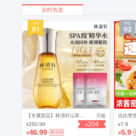
实时热卖
【专属货品】林清轩山茶花抗皱微珠精华爽肤水小金珠1.0护肤正品
204
250.99
7.9
¥
¥
¥
46.99
5.9
¥
券后价
¥