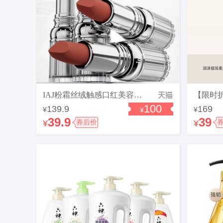
IAJ粉霜丝绒触感口红美容修饰轻薄打底哑光焦糖红棕石榴色唇膏d1
100
139.9
169
¥
¥
¥
39.9
39
¥
券后价
¥