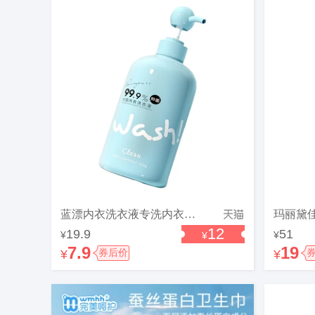
蓝漂内衣洗衣液专洗内衣裤女士男士通用抑菌除螨去血渍汗渍清洗剂
12
19.9
51
¥
¥
¥
7.9
19
¥
券后价
¥