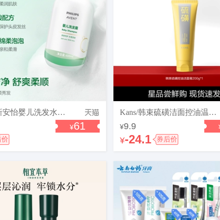
飞利浦新安怡婴儿洗发水女孩宝宝洗发露儿童专用泡泡洗头
Kans/韩束硫磺洁面控油温和清洁收缩毛孔祛痘男女氨基酸洗面奶
61
9.9
¥
¥
-24.1
后价
¥
券后价