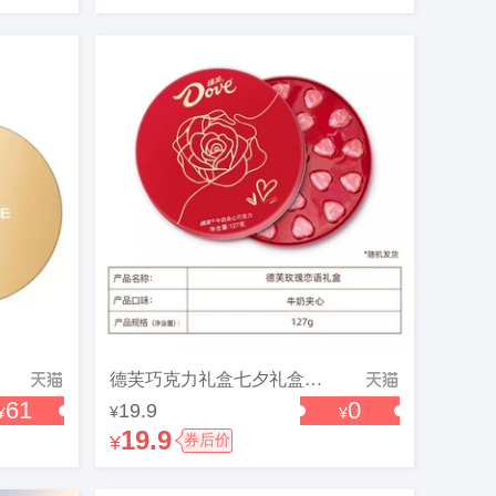
德芙巧克力礼盒七夕礼盒玫瑰心语礼盒24粒礼物送礼结婚七夕送女友
61
0
19.9
¥
¥
¥
19.9
¥
券后价