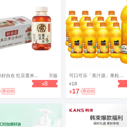
元气森林好自在 红豆薏米水 无糖植物饮料 330mL*12瓶装整箱
可口可乐「美汁源」果粒橙果汁/果味饮料瓶装橙汁富含维生素C整箱
8
18
¥
¥
17
券后价
¥
券后价