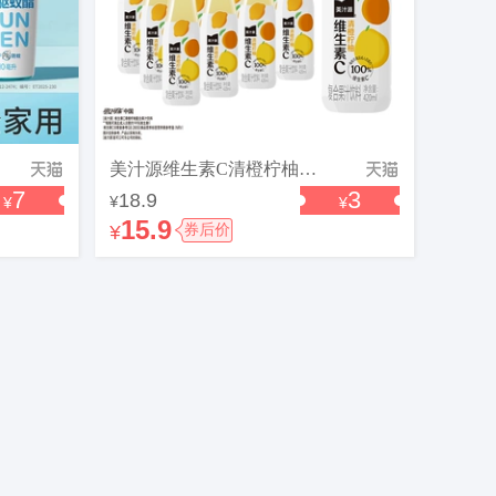
美汁源维生素C清橙柠柚复合果汁果味饮料小瓶整箱
7
3
18.9
¥
¥
¥
15.9
¥
券后价