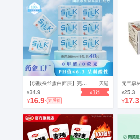
【弱酸蚕丝蛋白面层】完美呵护蚕丝蛋白系列亲肤柔软超薄防漏透气
18
34.9
25.3
¥
¥
¥
16.9
17.3
¥
券后价
¥