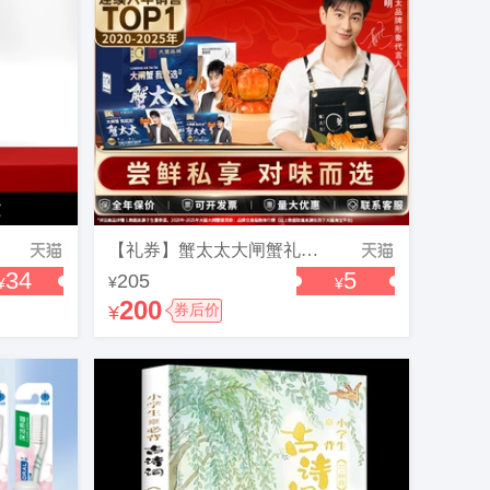
【礼券】蟹太太大闸蟹礼券蟹卡定制礼品卡提货卡螃蟹券团购提货券
34
5
205
¥
¥
¥
200
¥
券后价