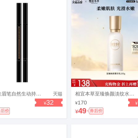
玛丽黛佳眉笔自然生动持久不易脱色纤细拉线雾眉粉初学者官方正品
相宜本草至臻焕颜淡纹水乳霜补水保湿滋润护肤品官方旗舰店正品sz
32
170
¥
¥
¥
49
券后价
¥
券后价