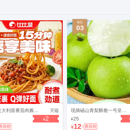
比比赞意大利面番茄肉酱意面方便面拌面速食西餐意粉面条早餐儿童
现摘砀山青梨酥脆一号皇冠梨10斤新鲜梨子水果翠冠梨香酥雪梨青皮
2
25
¥
¥
12
券后价
¥
券后价