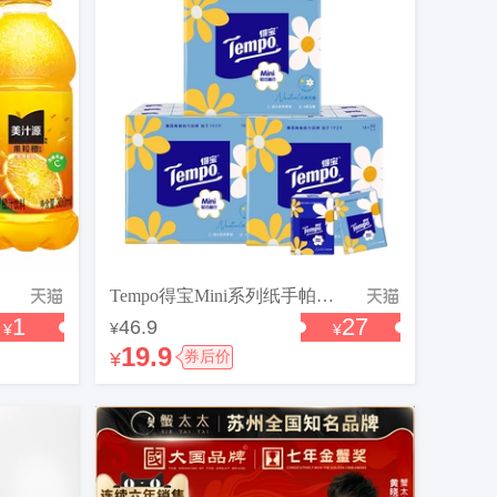
Tempo得宝Mini系列纸手帕4层加厚5张54小包无香/蓝风铃香手帕纸K
1
27
46.9
¥
¥
¥
19.9
¥
券后价