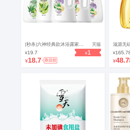
[秒杀]六神经典款沐浴露家庭装大容量持久留香润肤保湿补水沐浴乳
1
19.7
165.7
¥
¥
¥
18.7
48.7
¥
券后价
¥