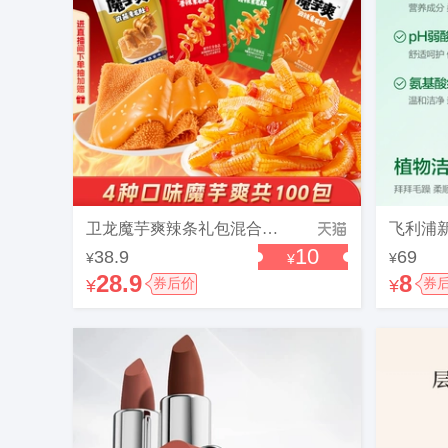
卫龙魔芋爽辣条礼包混合口味麻酱酸辣素毛肚宿舍休闲零食散装
10
38.9
69
¥
¥
¥
28.9
8
¥
券后价
¥
券