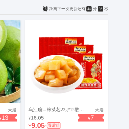
距离下一次更新还有
分
秒
44
35
乌江脆口榨菜芯22g*15散袋酸甜微微辣小袋便携开味下饭
13
7
16.05
¥
¥
¥
9.05
¥
券后价