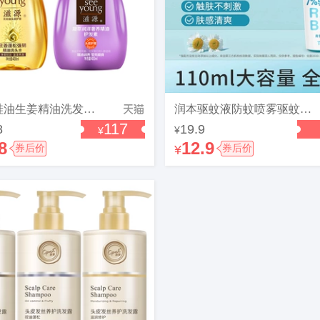
滋源无硅油生姜精油洗发水控油蓬松去屑柔顺露男女士
润本驱蚊液防蚊喷雾驱蚊水户外专用神器防蚊虫叮咬蚊怕水花露水
117
8
19.9
¥
¥
8
12.9
券后价
¥
券后价