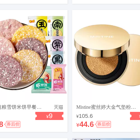
米多奇粗粮雪饼米饼早餐饼干营养健康休闲食品零食小吃儿童560g
Mistine蜜丝婷大金气垫粉底液BB霜遮瑕细腻保湿持久不脱妆控油
9
105.6
¥
¥
8
44.6
券后价
¥
券后价