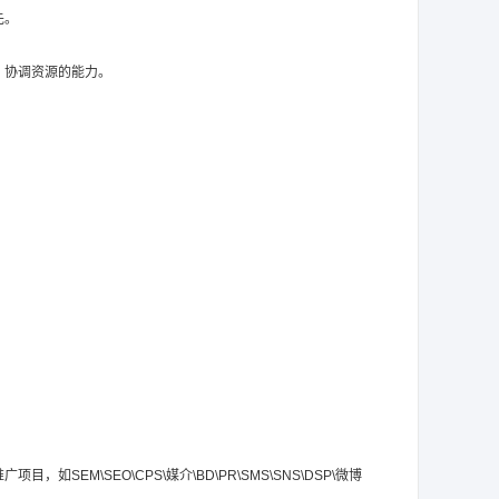
先。
、协调资源的能力。
M\SEO\CPS\媒介\BD\PR\SMS\SNS\DSP\微博