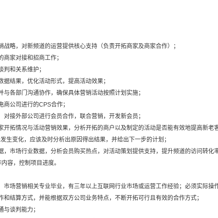
销战略，对新频道的运营提供核心支持（负责开拓商家及商家合作）；
的商家对接和招商工作；
谈判和关系维护；
数据结果，优化活动形式，提高活动效果；
并与各部门沟通协作，确保具体营销活动按照计划实施；
电商公司进行的CPS合作；
，对接外部公司进行会员合作，联合营销，开发新会员；
商家开拓情况与活动营销效果，分析开拓的商户以及制定的活动是否能有效地提高新老
标发生变化，应该及时分析出原因得出结果，并给出下一步的计划；
数据，市场行业数据，分析会员购买热点，对活动策划提供支持，提升频道的访问转化
作内容，控制项目进度。
历，市场营销相关专业毕业，有三年以上互联网行业市场或运营工作经验；必须实际操
作和结算方式，并能根据双方公司业务特点，不断开拓可行且有效的合作方式；
通与谈判能力；