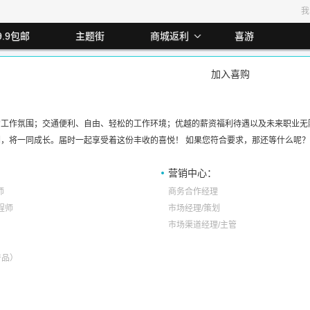
我
9.9包邮
主题街
商城返利
喜游
加入喜购
利2.00%
最高返利8%
最高返利4%
最高返利13.00%
最高返利1
：
工作氛围；交通便利、自由、轻松的工作环境；优越的薪资福利待遇以及未来职业无
，将一同成长。届时一起享受着这份丰收的喜悦！ 如果您符合要求，那还等什么呢
营销中心：
师
商务合作经理
工程师
市场经理/策划
市场渠道经理/主管
产品）