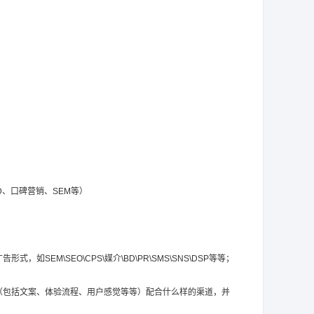
；
D、口碑营销、SEM等）
M\SEO\CPS\媒介\BD\PR\SMS\SNS\DSP等等；
（包括文案、体验流程、用户感觉等等）配合什么样的渠道，并