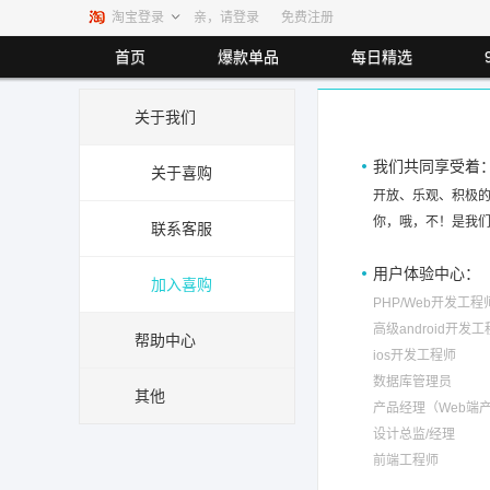
淘宝登录
亲，请登录
免费注册
首页
爆款单品
每日精选
关于我们
最高返80.00%
最高返利80%
最高返利5.5%
最高返
我们共同享受着
关于喜购
开放、乐观、积极的
你，哦，不！是我们
联系客服
最高返利1.40%
最高返利1.00%
用户体验中心：
加入喜购
PHP/Web开发工程
高级android开发
帮助中心
ios开发工程师
数据库管理员
其他
产品经理（Web端
设计总监/经理
前端工程师