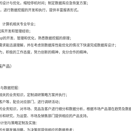
的设计与优化，缩短停机时间；制定数据库应急恢复方案；
求，进行数据挖掘的开发和执行，提供丰富报表形式。
，计算机相关专业毕业；
据库开发和管理经验；
nosql的开发、管理和优化，熟悉数据挖掘的原理；
需求能迅速理解，并在考虑到数据库性能优化的情况下快速完成数据库设计；
力，积极的工作态度，努力创新的精神，充分合作的精神。
端产品）
析与数据挖掘：
相关的业务知识，定制调研策略方案并执行；
客户等，配合对应部门，进行调研活动；
品的业务知识，对市场、竞品及客户进行细分和数据分析，根据市场产品潜在趋势及数
析和研究，为运营、市场及销售部门提供相应的产品支持。
的计划与策略定制及实施：
的长期发展战略，为决策层提供相应的数据参考；