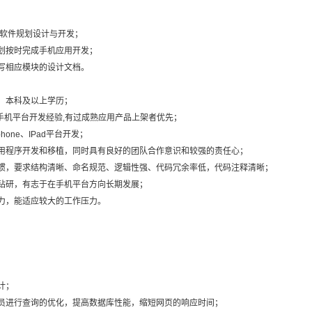
平台软件规划设计与开发；
划按时完成手机应用开发；
写相应模块的设计文档。
，本科及以上学历；
ne手机平台开发经验,有过成熟应用产品上架者优先；
Iphone、IPad平台开发；
用程序开发和移植，同时具有良好的团队合作意识和较强的责任心；
惯，要求结构清晰、命名规范、逻辑性强、代码冗余率低，代码注释清晰；
钻研，有志于在手机平台方向长期发展；
力，能适应较大的工作压力。
计；
员进行查询的优化，提高数据库性能，缩短网页的响应时间；