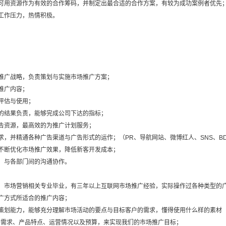
的可用资源作为有效的合作筹码，并制定出最合适的合作方案，有较为成功案例者优先
工作压力，热情积极。
推广战略，负责策划与实施市场推广方案；
推广内容；
评估与使用；
的结果负责，能够完成公司下达的指标；
告资源，最高效的为推广计划服务；
求，并精通各种广告渠道与广告形式的运作；（PR、导航网站、微博红人、SNS、B
不断优化市场推广效果，降低新客开发成本；
，与各部门间的沟通协作。
市场营销相关专业毕业，有三年以上互联网市场推广经验，实际操作过各种类型的广告形式，如SE
广方式所适合的推广内容；
容策划能力，能够充分理解市场活动的要点与目标客户的需求，懂得使用什么样的素材
、需求、产品特点、运营情况以及预算，来实现我们的市场推广目标；