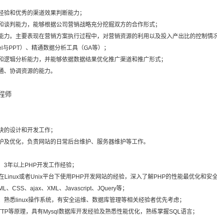
经验和优秀的渠道效果判断能力；
和谈判能力，能够根据公司营销战略充分挖掘双方的合作形式；
合能力。主要表现在营销方案执行过程中，对营销资源的利用以及投入产出比的控制情
excel与PPT）、精通数据分析工具（GA等）；
和逻辑分析能力，并能够依据数据结果优化推广渠道和推广形式；
通、协调资源的能力。
工程师
块的设计和开发工作；
护及优化，负责网站的日常后台维护、服务器维护等工作。
，3年以上PHP开发工作经验；
在Linux或者Unix平台下使用PHP开发网站的经验，深入了解PHP的性能最优化和安
L、CSS、ajax、XML、Javascript、JQuery等；
；熟悉linux操作系统，有安全运维、数据库管理等相关经验者优先考虑；
、HTTP等原理，具有Mysql数据库开发经验及熟悉性能优化，熟练掌握SQL语言；