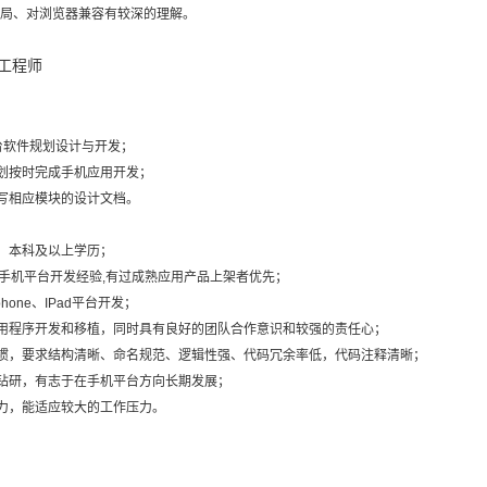
S布局、对浏览器兼容有较深的理解。
发工程师
d平台软件规划设计与开发；
划按时完成手机应用开发；
写相应模块的设计文档。
，本科及以上学历；
oid手机平台开发经验,有过成熟应用产品上架者优先；
Iphone、IPad平台开发；
用程序开发和移植，同时具有良好的团队合作意识和较强的责任心；
惯，要求结构清晰、命名规范、逻辑性强、代码冗余率低，代码注释清晰；
钻研，有志于在手机平台方向长期发展；
力，能适应较大的工作压力。