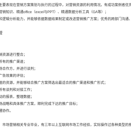
。主要表现在营销方案策划与执行的过程中，对营销资源的利用情况。有成功案例者优
销知识、精通office（excel与PPT）、精通数据分析工具（GA等）；
理和逻辑分析能力，并能够依据数据结果制定或改进营销推广方案；优秀的跨部门沟通
管
销资源进行整合；
所有的推广渠道；
场合作方，并进行谈判；
广告效果的评估；
道的资源，并能够结合推广方案筛选出最适合的推广渠道和推广形式；
所有谈判和对接工作；
动的报表，整理数据；
场战略和具体推广方案，顺利完成下达的推广目标；
通协作。
市场营销相关专业毕业，有三年以上互联网市场工作经验，实际操作过各种类型的推广项目，如SE