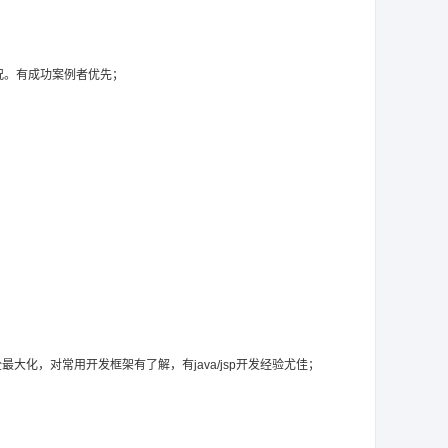
况。有成功案例者优先；
全最大化，对常用开发框架有了解，有java/jsp开发经验尤佳；