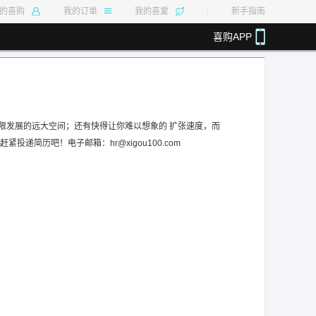
的喜购
我的订单
我的喜爱
新手指南
喜购APP
.40%
最高返利14%
最高返利50%
最高返利4.80%
限发展的远大空间；还有快得让你难以想象的 扩张速度，而
？赶紧投递简历吧！电子邮箱：
hr@xigou100.com