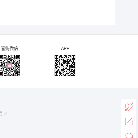
喜购微信
APP
号-2