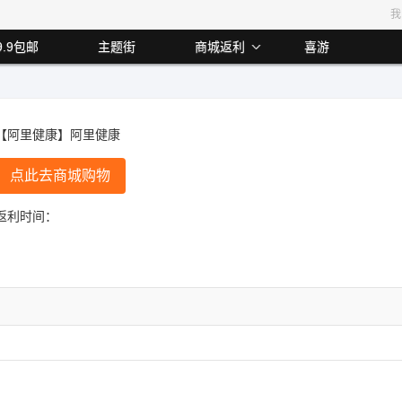
我
9.9包邮
主题街
商城返利
喜游
利2.00%
最高返利8%
最高返利4%
最高返利13.00%
最高返利1
【阿里健康】阿里健康
点此去商城购物
返利时间：