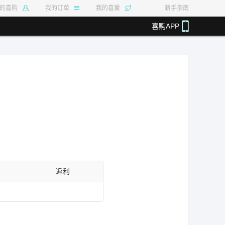
的喜购
我的订单
我的喜爱
新手指南
喜购APP
.40%
最高返利14%
最高返利50%
最高返利4.80%
返利