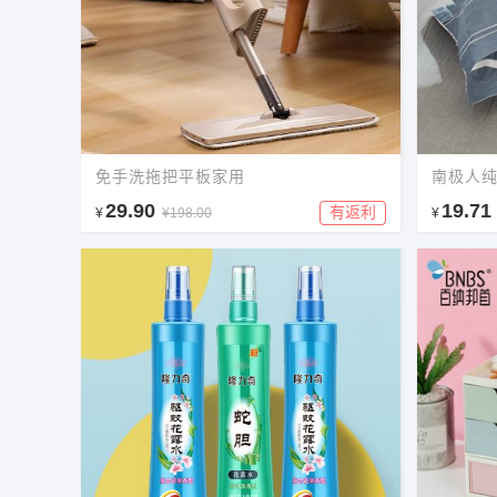
免手洗拖把平板家用
南极人
29.90
19.71
有返利
¥
¥198.00
¥