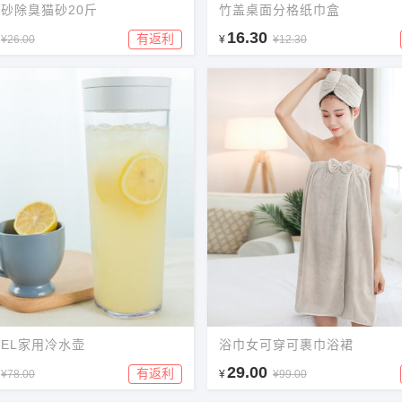
砂除臭猫砂20斤
竹盖桌面分格纸巾盒
16.30
有返利
¥26.00
¥
¥12.30
VEL家用冷水壶
浴巾女可穿可裹巾浴裙
29.00
有返利
¥78.00
¥
¥99.00