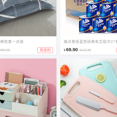
纯棉枕套一对装
维达卷纸蓝色经典有芯纸巾27
69.90
有返利
¥89.00
¥
¥125.80