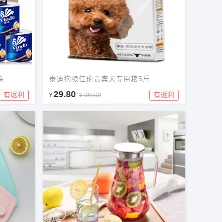
卷
泰迪狗粮佳伦贵宾犬专用粮5斤
29.80
有返利
有返利
¥
¥109.00