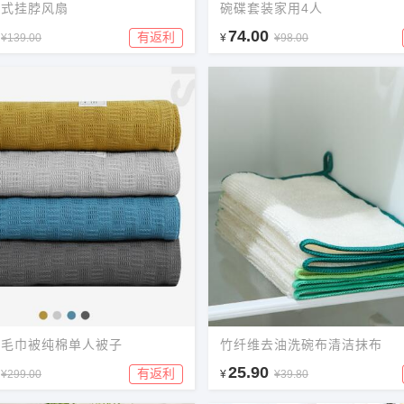
携式挂脖风扇
碗碟套装家用4人
74.00
有返利
¥139.00
¥
¥98.00
款毛巾被纯棉单人被子
竹纤维去油洗碗布清洁抹布
25.90
有返利
¥299.00
¥
¥39.80