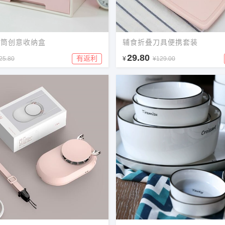
笔筒创意收纳盒
辅食折叠刀具便携套装
29.80
有返利
25.80
¥
¥129.00