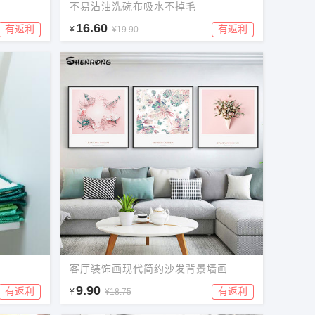
不易沾油洗碗布吸水不掉毛
16.60
有返利
有返利
¥
¥19.90
客厅装饰画现代简约沙发背景墙画
9.90
有返利
有返利
¥
¥18.75