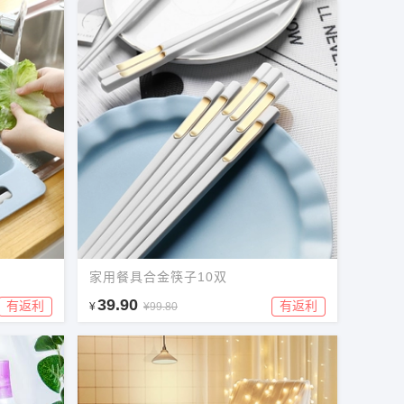
家用餐具合金筷子10双
39.90
有返利
有返利
¥
¥99.80