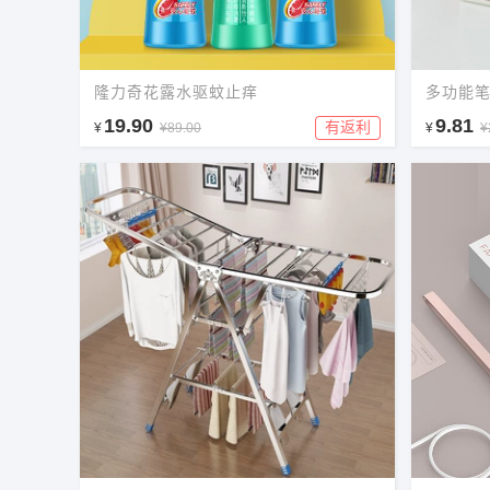
隆力奇花露水驱蚊止痒
多功能
19.90
9.81
有返利
¥
¥89.00
¥
¥