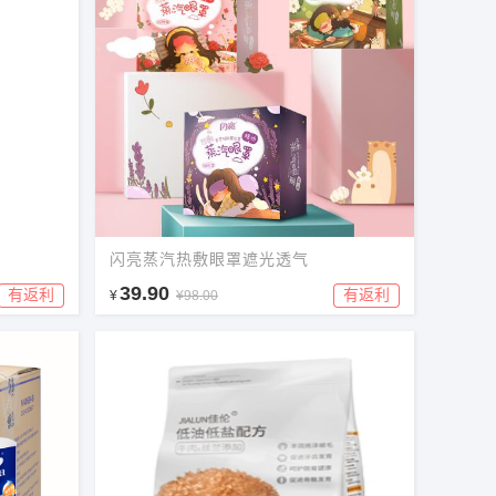
闪亮蒸汽热敷眼罩遮光透气
39.90
有返利
有返利
¥
¥98.00