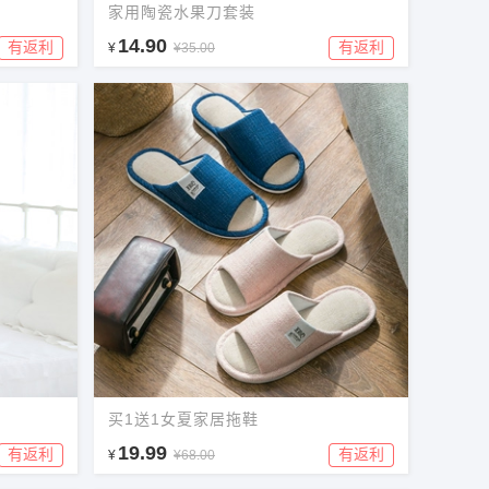
家用陶瓷水果刀套装
14.90
有返利
有返利
¥
¥35.00
买1送1女夏家居拖鞋
19.99
有返利
有返利
¥
¥68.00