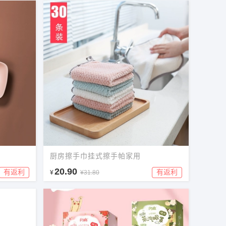
厨房擦手巾挂式擦手帕家用
20.90
有返利
有返利
¥
¥31.80