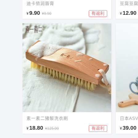
迪卡侬润唇膏
豆腐豆腐
9.90
12.90
有返利
¥
¥9.90
¥
素一素二猪鬃洗衣刷
日本AS
18.80
39.00
有返利
¥
¥125.00
¥