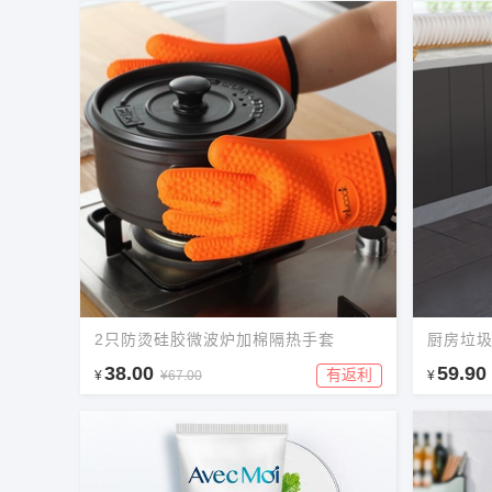
2只防烫硅胶微波炉加棉隔热手套
厨房垃
38.00
59.90
有返利
¥
¥67.00
¥