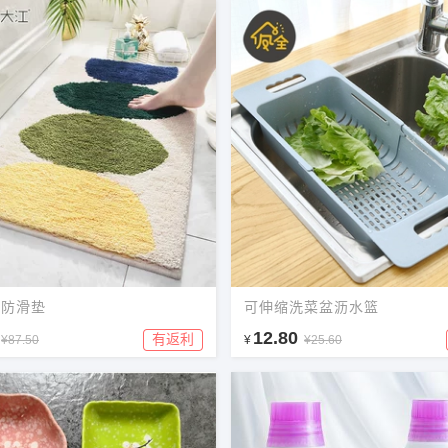
水防滑垫
可伸缩洗菜盆沥水篮
12.80
有返利
¥87.50
¥
¥25.60