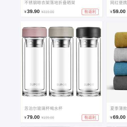
不锈钢晾衣架落地折叠晒架
网红便
39.90
59.00
有返利
¥
¥319.00
¥
苏泊尔玻璃杯喝水杯
夏季薄
79.00
69.00
有返利
¥
¥199.00
¥