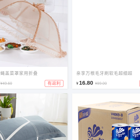
苍蝇盖菜罩家用折叠
亲享万根毛牙刷软毛超细超
16.80
有返利
¥49.60
¥
¥89.00