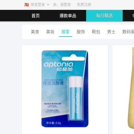
淘宝登录
亲，请登录
免费注册
首页
爆款单品
每日精选
美食
美妆
居家
服饰
鞋包
男士
数码
最高返80.00%
最高返利80%
最高返利5.5%
最高返
最高返利1.40%
最高返利1.00%