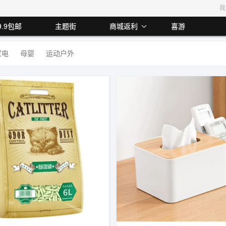
我
9.9包邮
主题街
商城返利
喜游
家电
母婴
运动户外
利2.00%
最高返利8%
最高返利4%
最高返利13.00%
最高返利1