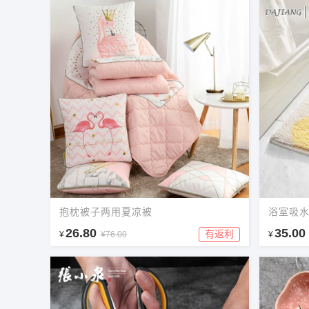
抱枕被子两用夏凉被
浴室吸
26.80
35.00
有返利
¥
¥76.00
¥