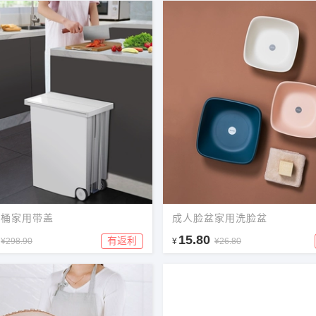
圾桶家用带盖
成人脸盆家用洗脸盆
15.80
有返利
¥298.90
¥
¥26.80