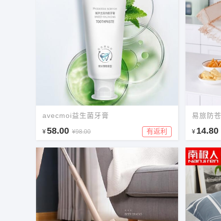
avecmoi益生菌牙膏
易旅防
58.00
14.80
有返利
¥
¥98.00
¥